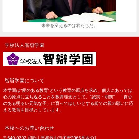
未来を変えるのは君たちだ。
学校法人智辯学園
智辯学園について
本学園は“愛のある教育”という教育の原点を求め、個人にあっては
心の原点に立ち返ることを教育理念として、“誠実・明朗” 「真心
のある明るい元気な子」に育ってほしいとする総ての親の願いに応
える教育を目標としています。
本校へのお問い合わせ
〒640-0392 和歌山県和歌山市冬野2066番地の1