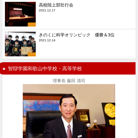
高校陸上部壮行会
2021.12.17
クラブ
きのくに科学オリンピック 優勝＆3位
2021.12.14
クラブ
智辯学園和歌山中学校・高等学校
理事長 藤田 清司