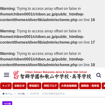
Warning
: Trying to access array offset on false in
/home/chiben0001/chiben.ac.jp/public_html/wp-
content/themes/diver/lib/admin/scheme.php
on line
16
Warning
: Trying to access array offset on false in
/home/chiben0001/chiben.ac.jp/public_html/wp-
content/themes/diver/lib/admin/scheme.php
on line
17
Warning
: Trying to access array offset on false in
/home/chiben0001/chiben.ac.jp/public_html/wp-
content/themes/diver/lib/admin/scheme.php
on line
18
toggle
navigation
トップ
お知らせ
学校紹介
学校ブログ
大学合格実績
説明会・見学会
ホーム
その他
H29年度 小学生対象学校見学会
その他