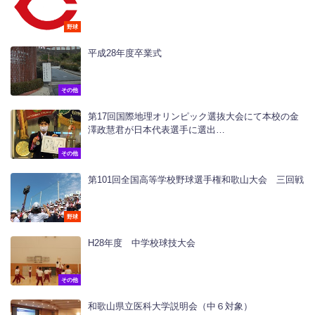
野球
平成28年度卒業式
その他
第17回国際地理オリンピック選抜大会にて本校の金
澤政慧君が日本代表選手に選出…
その他
第101回全国高等学校野球選手権和歌山大会 三回戦
野球
H28年度 中学校球技大会
その他
和歌山県立医科大学説明会（中６対象）