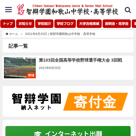
toggle
navigation
トップ
お知らせ
学校紹介
学校ブログ
大学合格実績
説明会・見学会
ホーム
2021年8月25日 | 智辯学園和歌山中学校・高等学校
記事一覧
第103回全国高等学校野球選手権大会 3回戦
2021年8月25日
野球
インターネット出願