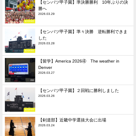
【センバツ甲子園】準決勝勝利 10年ぶりの決
勝へ
2026.03.29
硬式野球部
【センバツ甲子園】準々決勝 逆転勝利できま
した
2026.03.28
硬式野球部
【留学】America 2026④ The weather in
Denver
2026.03.27
高校
【センバツ甲子園】２回戦に勝利しました
2026.03.26
硬式野球部
【剣道部】近畿中学選抜大会に出場
2026.03.24