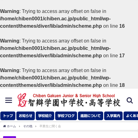
Warning
: Trying to access array offset on false in
/home/chiben0001/chiben.ac.jp/public_html/wp-
content/themes/diver/lib/admin/scheme.php
on line
16
Warning
: Trying to access array offset on false in
/home/chiben0001/chiben.ac.jp/public_html/wp-
content/themes/diver/lib/admin/scheme.php
on line
17
Warning
: Trying to access array offset on false in
/home/chiben0001/chiben.ac.jp/public_html/wp-
content/themes/diver/lib/admin/scheme.php
on line
18
toggle
navigation
トップ
お知らせ
学校紹介
学校ブログ
進路について
入学案内
よくあ
ホーム
その他
卒業生に聞く会