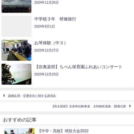
2024年11月25日
中学校３年 研修旅行
2024年8月1日
お琴体験（中３）
2023年12月27日
【吹奏楽部】ちべん保育園ふれあいコンサート
2023年12月23日
薬物乱用・交通安全に関する講演会
【和太鼓部】京奈和自動車道 大和御所道路 開通式典
おすすめの記事
【中学・高校】球技大会2022