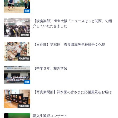
行事
【吹奏楽部】NHK大阪「ニュースほっと関西」で紹
介していただきました
吹奏楽部
【文化部】第39回 奈良県高等学校総合文化祭
写真新聞部
【中学３年】校外学習
行事
【写真新聞部】祥水園の皆さまに応援風景をお届け
写真新聞部
新入生歓迎コンサート