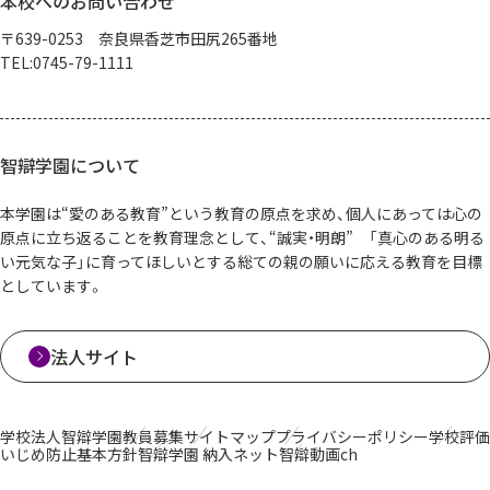
本校へのお問い合わせ
〒639-0253 奈良県香芝市田尻265番地
TEL:0745-79-1111
智辯学園について
本学園は“愛のある教育”という教育の原点を求め、個人にあっては心の
原点に立ち返ることを教育理念として、“誠実・明朗” 「真心のある明る
い元気な子」に育ってほしいとする総ての親の願いに応える教育を目標
としています。
法人サイト
学校法人智辯学園
教員募集
サイトマップ
プライバシーポリシー
学校評価
いじめ防止基本方針
智辯学園 納入ネット
智辯動画ch