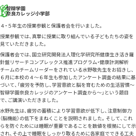
智辯学園
奈良カレッジ小学部
４・５年生の授業参観と保護者会を行いました。
授業参観では、真摯に授業に取り組んでいる子どもたちの姿を
見ていただきました。
保護者会では、国立研究開発法人理化学研究所健康生き活き羅
針盤リサーチコンプレックス推進プログラム・健康計測解析
チームのチームリーダーをされている水野敬先生をお招きし、
６月に本校の４～６年生も参加したアンケート調査の結果に基
づいて、「疲労を予防し、学習意欲と脳を育むための生活習慣～
智辯学園奈良カレッジのアンケート調査から～」という題目
で、ご講演いただきました。
水野先生は、疲労の蓄積により学習意欲が低下し、注意制御力
（脳機能）の低下をまねくことを説明されました。そして、これ
らを防ぐためには睡眠が重要であることを数値を根拠にして示
され、その上で睡眠をしっかり取るために各家庭でできる工夫