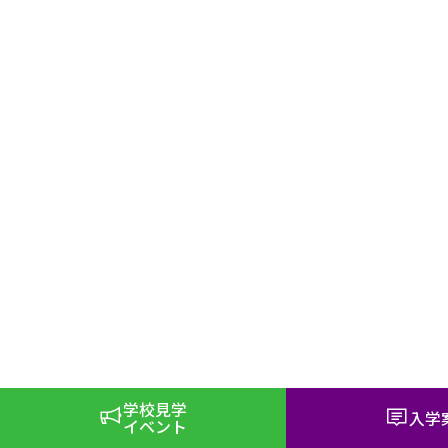
学校見学
入学
イベント