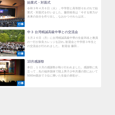
始業式・対面式
令和３年４月６日（火），中学部と高等部それぞれで始
業式・対面式を行いました。藤田校長は「今する努力が
未来の自分を作り出し，なおかつそれらは次...
行事
中３ 台湾精誠高級中學との交流会
５月２６日（月）に台湾精誠高級中學の生徒35名と教員
の一行が奈良カレッジを訪れ､歓迎会と中学部３年生と
の交流会が行われました。 歓迎会 藤田...
行事
10月感謝祭
本日，１０月の感謝祭が執り行われました。感謝祭に先
立って，先の福井国体で陸上男子少年共通の部において
5000m競歩で３位に輝いた生徒の表彰が...
行事