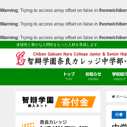
Warning
: Trying to access array offset on false in
/home/chiben
Warning
: Trying to access array offset on false in
/home/chiben
Warning
: Trying to access array offset on false in
/home/chiben
多様性と豊かな人間性をもった人材を育成します。
トップ
お知らせ
学校紹
TOP
NEWS
ABOUT
ホーム
行事