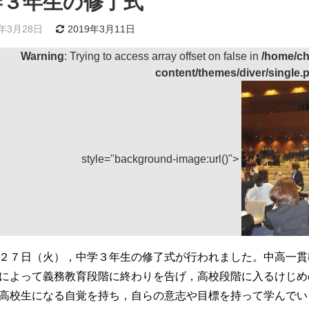
学３年生の修了式
8年3月28日
2019年3月11日
Warning
: Trying to access array offset on false in
/home/ch
content/themes/diver/single.
style="background-image:url()">
２７日（火），中学３年生の修了式が行われました。中高一貫
によって義務教育段階に終わりを告げ，高校段階に入るけじめ
高校生になる自覚を持ち，自らの意志や目標を持って学んでい