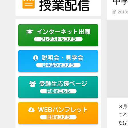
中
201
インターネット出願
プレテストもコチラ
説明会・見学会
お申込みはコチラ
受験生応援ページ
詳細はこちら
３月
WEBパンフレット
これ
閲覧はコチラ
ちは