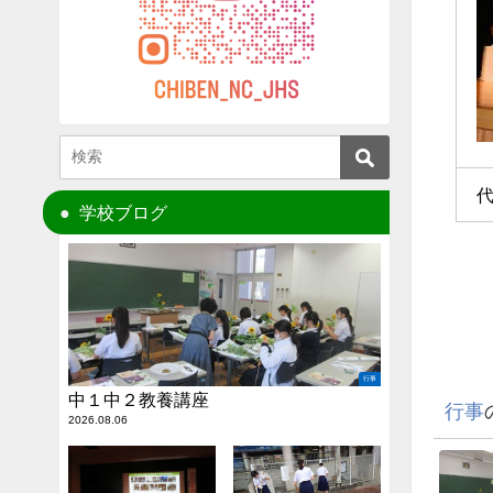
学校ブログ
行事
中１中２教養講座
行事
2026.08.06