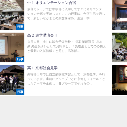
中１ オリエンテーション合宿
奈良カレッジでは中学部に入学してすぐにオリエンテー
ション合宿を実施します。この行事は、合宿生活を通し
て、新しいなかまとの親交を深め、生活・学...
行事
高２ 進学講演会Ⅱ
３月１日（土）に駿台予備学校 中高営業部課長 岸本
誠 先生を講師としてお招きし、「受験生としての心構え
と最新の入試情報」と題し、高等部...
行事
高１ 京都社会見学
高等部１年では自立的探究学習として「京都見学」を行
っています。事前にグループごとに京都をフィールドと
したテーマを企画し，各グループでそれらの...
行事