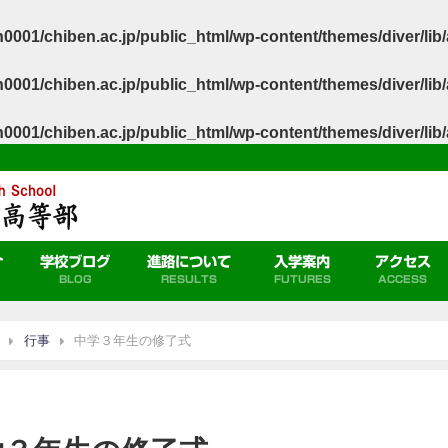
0001/chiben.ac.jp/public_html/wp-content/themes/diver/li
0001/chiben.ac.jp/public_html/wp-content/themes/diver/li
0001/chiben.ac.jp/public_html/wp-content/themes/diver/li
介
学校ブログ
進路について
入学案内
アクセス
BLOG
RESULTS
FUTURES
ACCESS
行事
中学３年生の修了式