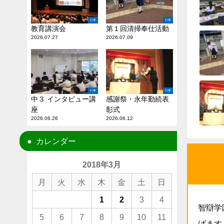
行事
行事
教育講演会
第１回清掃奉仕活動
2026.07.27
2026.07.09
行事
行事
中３ インタビュー講
感謝祭・永年勤続表
座
彰式
2026.06.26
2026.06.12
カレンダー
2018年3月
月
火
水
木
金
土
日
1
2
3
4
智辯学
5
6
7
8
9
10
11
げます