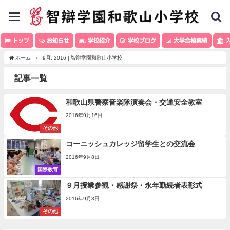
toggle
navigation
トップ
お知らせ
学校紹介
学校ブログ
大学合格実績
入
ホーム
9月, 2016 | 智辯学園和歌山小学校
記事一覧
和歌山県警察音楽隊演奏会・交通安全教室
2016年9月16日
その他
コーニッシュカレッジ留学生との交流会
2016年9月8日
国際教育
９月授業参観・感謝祭・永年勤続者表彰式
2016年9月3日
その他