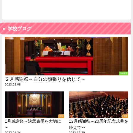
学校ブログ
情操教育
２月感謝祭～自分の頑張りを信じて～
2023.02.08
授業
授業
1月感謝祭～決意表明を大切に
12月感謝祭～20周年記念式典を
～
終えて～
2023.01.24
2022.12.20