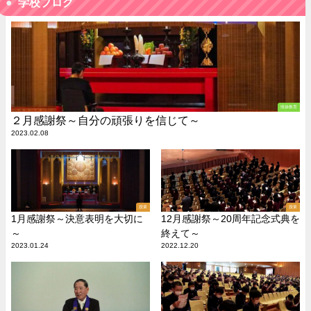
学校ブログ
情操教育
２月感謝祭～自分の頑張りを信じて～
2023.02.08
授業
授業
1月感謝祭～決意表明を大切に
12月感謝祭～20周年記念式典を
～
終えて～
2023.01.24
2022.12.20