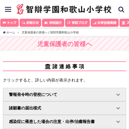
toggle
navigation
トップ
お知らせ
学校紹介
学校ブログ
大学合格実績
入
ホーム
児童保護者の皆様へ | 智辯学園和歌山小学校
児童保護者の皆様へ
諸 連 絡 事 項
クリックすると、詳しい内容が表示されます。
警報発令時の登校について
諸願書の届出様式
感染症に罹患した場合の注意・出停/治癒報告書