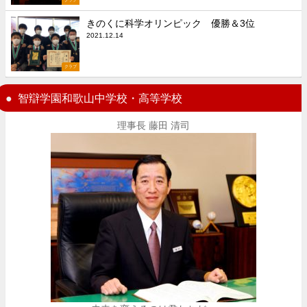
クラブ
きのくに科学オリンピック 優勝＆3位
2021.12.14
クラブ
智辯学園和歌山中学校・高等学校
理事長 藤田 清司