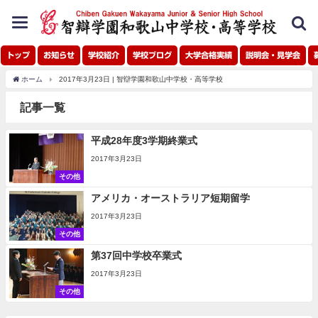
toggle
navigation
トップ
お知らせ
学校紹介
学校ブログ
大学合格実績
説明会・見学会
ホーム
2017年3月23日 | 智辯学園和歌山中学校・高等学校
記事一覧
平成28年度3学期終業式
2017年3月23日
その他
アメリカ・オーストラリア短期留学
2017年3月23日
その他
第37回中学校卒業式
2017年3月23日
その他