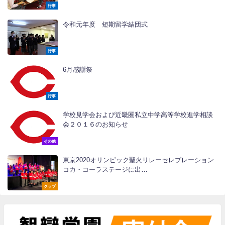
行事
令和元年度 短期留学結団式
行事
6月感謝祭
行事
学校見学会および近畿圏私立中学高等学校進学相談
会２０１６のお知らせ
その他
東京2020オリンピック聖火リレーセレブレーション
コカ・コーラステージに出…
クラブ