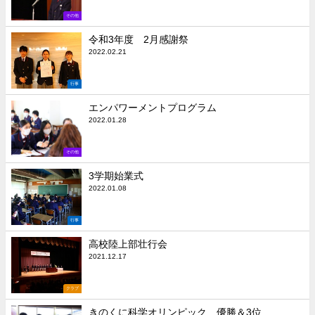
その他
令和3年度 2月感謝祭
2022.02.21
行事
エンパワーメントプログラム
2022.01.28
その他
3学期始業式
2022.01.08
行事
高校陸上部壮行会
2021.12.17
クラブ
きのくに科学オリンピック 優勝＆3位