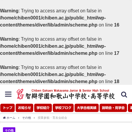
Warning
: Trying to access array offset on false in
/home/chiben0001/chiben.ac.jp/public_html/wp-
content/themes/diver/lib/admin/scheme.php
on line
16
Warning
: Trying to access array offset on false in
/home/chiben0001/chiben.ac.jp/public_html/wp-
content/themes/diver/lib/admin/scheme.php
on line
17
Warning
: Trying to access array offset on false in
/home/chiben0001/chiben.ac.jp/public_html/wp-
content/themes/diver/lib/admin/scheme.php
on line
18
toggle
navigation
トップ
お知らせ
学校紹介
学校ブログ
大学合格実績
説明会・見学会
ホーム
その他
授業参観・育友会総会
その他