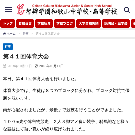
toggle
navigation
トップ
お知らせ
学校紹介
学校ブログ
大学合格実績
説明会・見学会
ホーム
行事
第４１回体育大会
行事
第４１回体育大会
2018年10月11日
2018年10月17日
本日、第４１回体育大会を行いました。
体育大会では、生徒は８つのブロックに分かれ、ブロック対抗で優
勝を競います。
雨が心配されましたが、最後まで競技を行うことができました。
１００m走や障害物競走、２人３脚アメ食い競争、騎馬戦など様々
な競技にて熱い戦いが繰り広げられました。