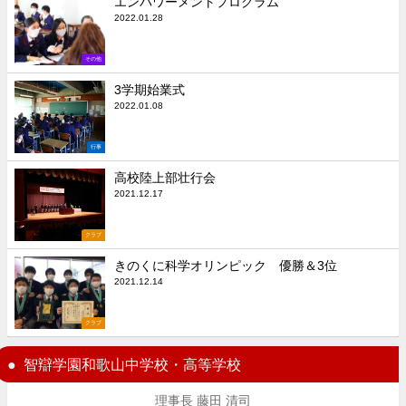
エンパワーメントプログラム
2022.01.28
その他
3学期始業式
2022.01.08
行事
高校陸上部壮行会
2021.12.17
クラブ
きのくに科学オリンピック 優勝＆3位
2021.12.14
クラブ
智辯学園和歌山中学校・高等学校
理事長 藤田 清司