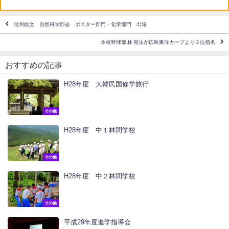
信州総文 自然科学部会 ポスター部門・化学部門 出場
本校野球部 林 晃汰が広島東洋カープより３位指名
おすすめの記事
H28年度 大韓民国修学旅行
その他
H28年度 中１林間学校
その他
H28年度 中２林間学校
その他
平成29年度進学指導会