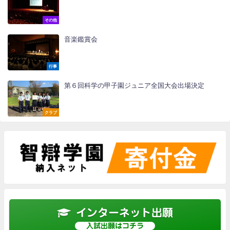
その他
音楽鑑賞会
行事
第６回科学の甲子園ジュニア全国大会出場決定
クラブ
インターネット出願
入試出願はコチラ