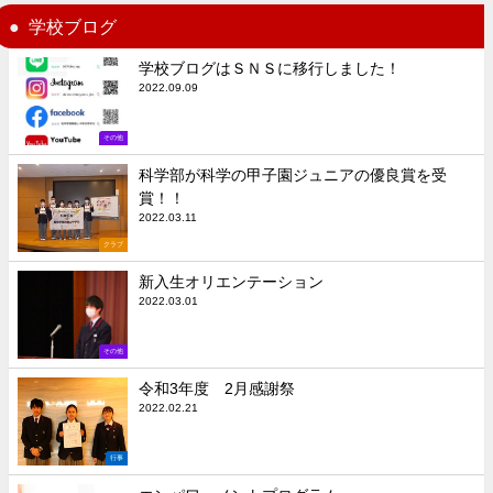
学校ブログ
学校ブログはＳＮＳに移行しました！
2022.09.09
その他
科学部が科学の甲子園ジュニアの優良賞を受
賞！！
2022.03.11
クラブ
新入生オリエンテーション
2022.03.01
その他
令和3年度 2月感謝祭
2022.02.21
行事