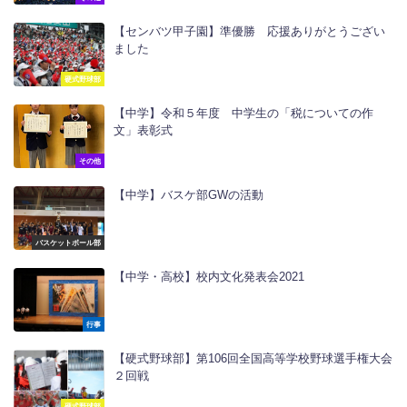
【センバツ甲子園】準優勝 応援ありがとうござい
ました
硬式野球部
【中学】令和５年度 中学生の「税についての作
文」表彰式
その他
【中学】バスケ部GWの活動
バスケットボール部
【中学・高校】校内文化発表会2021
行事
【硬式野球部】第106回全国高等学校野球選手権大会
２回戦
硬式野球部