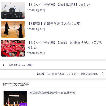
【センバツ甲子園】２回戦に勝利しました
2026年3月26日
【剣道部】近畿中学選抜大会に出場
2026年3月24日
【センバツ甲子園】１回戦 応援ありがとうござい
ました
2026年3月21日
【生徒会】あいさつ運動
【高校】「医学部進学支援プロジェクト」定期交流会開催。
おすすめの記事
全国高等学校駅伝競走大会壮行会
その他