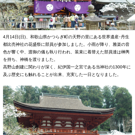
4月14日(日)、和歌山県かつらぎ町の天野の里にある世界遺産･丹生
都比売神社の花盛祭に部員が参加しました。小雨が降り、雅楽の音
色が響く中、渡御の儀も執り行われ、装束に着替えた部員達は榊輿
を持ち、神橋を渡りました。
高野山創建に関わりが深く、紀伊国一之宮である当神社の1300年に
及ぶ歴史にも触れることが出来、充実した一日となりました。