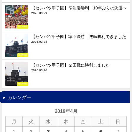
【センバツ甲子園】準決勝勝利 10年ぶりの決勝へ
2026.03.29
硬式野球部
【センバツ甲子園】準々決勝 逆転勝利できました
2026.03.28
硬式野球部
【センバツ甲子園】２回戦に勝利しました
2026.03.26
硬式野球部
カレンダー
2019年4月
月
火
水
木
金
土
日
1
2
3
4
5
6
7