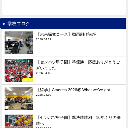
学校ブログ
【未来探究コース】動画制作講座
2026.04.22
高校
【センバツ甲子園】準優勝 応援ありがとうご
ざいました
2026.04.02
硬式野球部
【留学】America 2026⑤ What we've got
2026.04.02
高校
【センバツ甲子園】準決勝勝利 10年ぶりの決
勝へ