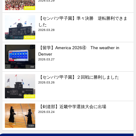
2026.03.29
硬式野球部
【センバツ甲子園】準々決勝 逆転勝利できま
した
2026.03.28
硬式野球部
【留学】America 2026④ The weather in
Denver
2026.03.27
高校
【センバツ甲子園】２回戦に勝利しました
2026.03.26
硬式野球部
【剣道部】近畿中学選抜大会に出場
2026.03.24
剣道部