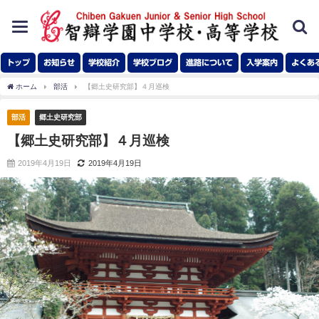
toggle
navigation
トップ
お知らせ
学校紹介
学校ブログ
進路について
入学案内
よくあ
ホーム
部活
【郷土史研究部】４月巡検
部活
郷土史研究部
【郷土史研究部】４月巡検
2019年4月19日
2019年4月19日