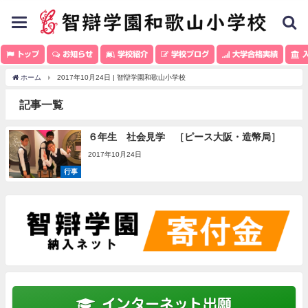
toggle
navigation
トップ
お知らせ
学校紹介
学校ブログ
大学合格実績
入
ホーム
2017年10月24日 | 智辯学園和歌山小学校
記事一覧
６年生 社会見学 ［ピース大阪・造幣局］
2017年10月24日
行事
インターネット出願