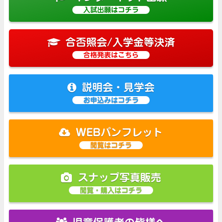
入試出願はコチラ
合否照会/入学金等決済
合格発表はこちら
説明会・見学会
お申込みはコチラ
WEBパンフレット
閲覧はコチラ
スナップ写真販売
閲覧・購入はコチラ