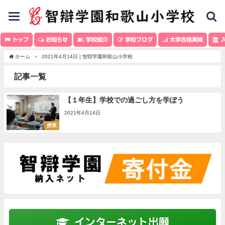
toggle
navigation
トップ
お知らせ
学校紹介
学校ブログ
大学合格実績
入
ホーム
2021年4月14日 | 智辯学園和歌山小学校
記事一覧
【１年生】学校での過ごし方を学ぼう
2021年4月14日
授業
インターネット出願