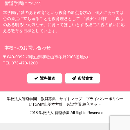
智辯学園について
本学園は“愛のある教育”という教育の原点を求め、個人にあっては
心の原点に立ち返ることを教育理念として、“誠実・明朗” 「真心
のある明るい元気な子」に育ってほしいとする総ての親の願いに応
える教育を目標としています。
本校へのお問い合わせ
〒640-0392 和歌山県和歌山市冬野2066番地の1
TEL:073-479-1200
資料請求
お問合せ
学校法人智辯学園
教員募集
サイトマップ
プライバシーポリシー
いじめ防止基本方針
智辯学園 納入ネット
©2018 学校法人 智辯学園 All Rights Reserved.