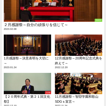
情操教育
２月感謝祭～自分の頑張りを信じて～
2023.02.08
授業
授業
1月感謝祭～決意表明を大切に
12月感謝祭～20周年記念式典を
～
終えて～
2023.01.24
2022.12.20
その他
授業
【２０周年式典・第２１回文化
11月感謝祭～智辯学園和歌山
祭】
SDGｓ宣言～
2022.12.10
2022.11.24