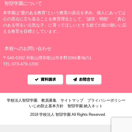
智辯学園について
本学園は“愛のある教育”という教育の原点を求め、個人にあっては
心の原点に立ち返ることを教育理念として、“誠実・明朗” 「真心
のある明るい元気な子」に育ってほしいとする総ての親の願いに応
える教育を目標としています。
本校へのお問い合わせ
〒640-0392 和歌山県和歌山市冬野2066番地の1
TEL:073-479-1200
資料請求
お問合せ
学校法人智辯学園
教員募集
サイトマップ
プライバシーポリシー
いじめ防止基本方針
智辯学園 納入ネット
©2018 学校法人 智辯学園 All Rights Reserved.