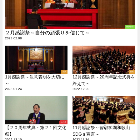
情操教育
２月感謝祭～自分の頑張りを信じて～
2023.02.08
授業
授業
1月感謝祭～決意表明を大切に
12月感謝祭～20周年記念式典を
～
終えて～
2023.01.24
2022.12.20
その他
授業
【２０周年式典・第２１回文化
11月感謝祭～智辯学園和歌山
祭】
SDGｓ宣言～
2022.12.10
2022.11.24