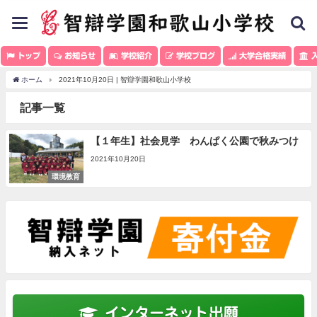
toggle
navigation
トップ
お知らせ
学校紹介
学校ブログ
大学合格実績
入
ホーム
2021年10月20日 | 智辯学園和歌山小学校
記事一覧
【１年生】社会見学 わんぱく公園で秋みつけ
2021年10月20日
環境教育
インターネット出願