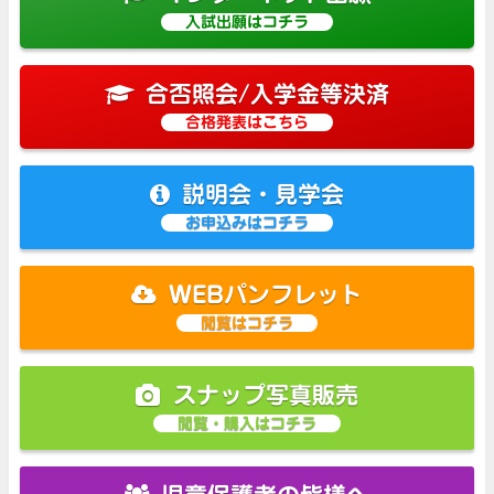
入試出願はコチラ
合否照会/入学金等決済
合格発表はこちら
説明会・見学会
お申込みはコチラ
WEBパンフレット
閲覧はコチラ
スナップ写真販売
閲覧・購入はコチラ