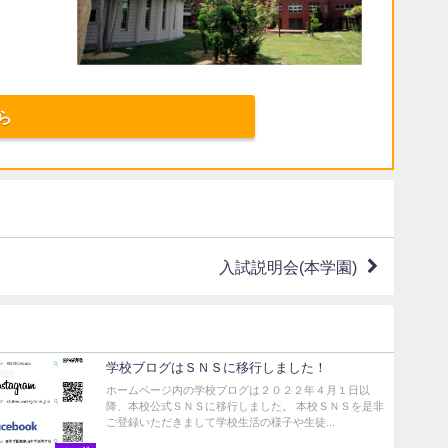
ら
入試説明会(本学園)
学校ブログはＳＮＳに移行しました！
ホームページ内の学校ブログは２０２２年４月１日以
降、本校公式ＳＮＳに移行しました。 本校ＳＮＳを是非
ご登録いただきまして学校生活の様子や生徒...