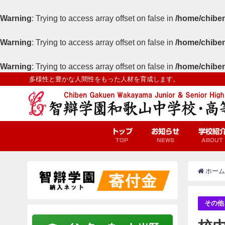
Warning
: Trying to access array offset on false in
/home/chiben
Warning
: Trying to access array offset on false in
/home/chiben
Warning
: Trying to access array offset on false in
/home/chiben
多様性と豊かな人間性をもった人材を育成します。
トップ
お知らせ
学校紹
TOP
NEWS
ABOUT
ホーム
その他