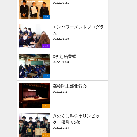
2022.02.21
行事
エンパワーメントプログラ
ム
2022.01.28
その他
3学期始業式
2022.01.08
行事
高校陸上部壮行会
2021.12.17
クラブ
きのくに科学オリンピッ
ク 優勝＆3位
2021.12.14
クラブ