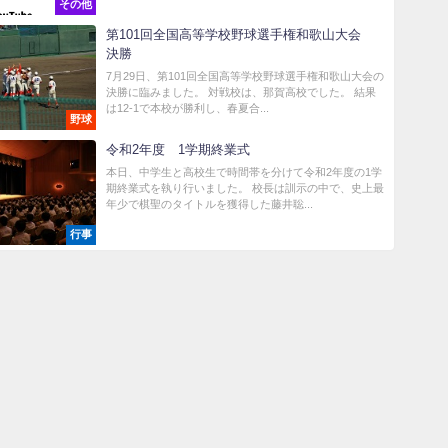
その他
第101回全国高等学校野球選手権和歌山大会
決勝
7月29日、第101回全国高等学校野球選手権和歌山大会の
決勝に臨みました。 対戦校は、那賀高校でした。 結果
は12-1で本校が勝利し、春夏合...
野球
令和2年度 1学期終業式
本日、中学生と高校生で時間帯を分けて令和2年度の1学
期終業式を執り行いました。 校長は訓示の中で、史上最
年少で棋聖のタイトルを獲得した藤井聡...
行事