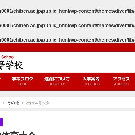
0001/chiben.ac.jp/public_html/wp-content/themes/diver/li
0001/chiben.ac.jp/public_html/wp-content/themes/diver/li
0001/chiben.ac.jp/public_html/wp-content/themes/diver/li
介
学校ブログ
進路について
入学案内
アクセス
BLOG
RESULTS
FUTURES
ACCESS
その他
校内体育大会