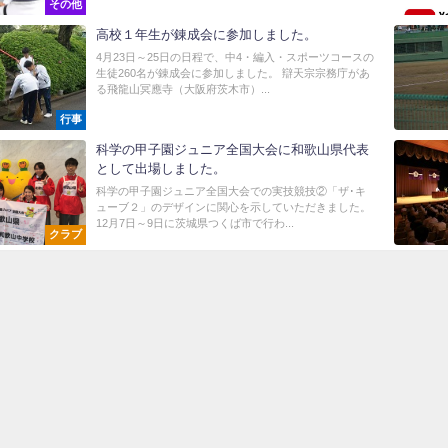
その他
高校１年生が錬成会に参加しました。
4月23日～25日の日程で、中4・編入・スポーツコースの
生徒260名が錬成会に参加しました。 辯天宗宗務庁があ
る飛龍山冥應寺（大阪府茨木市）...
行事
科学の甲子園ジュニア全国大会に和歌山県代表
として出場しました。
科学の甲子園ジュニア全国大会での実技競技②「ザ･キ
ューブ２」のデザインに関心を示していただきました。
12月7日～9日に茨城県つくば市で行わ...
クラブ