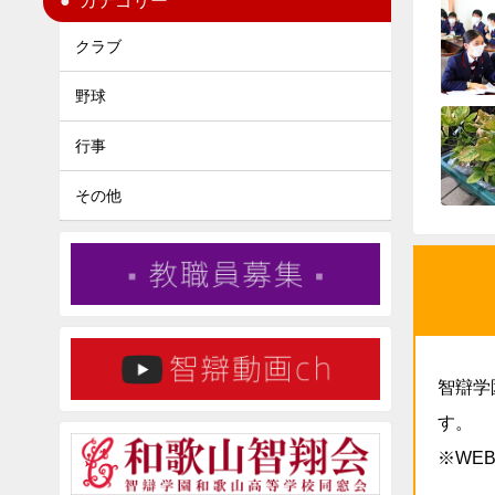
カテゴリー
クラブ
野球
行事
その他
智辯学
す。
※WE