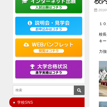
校
インターネット出願
入試出願はコチラ
201
説明会・見学会
１０
お申込みはコチラ
校長
キー
WEBパンフレット
閲覧はコチラ
力強
大学合格状況
進学実績はコチラ
学校SNS