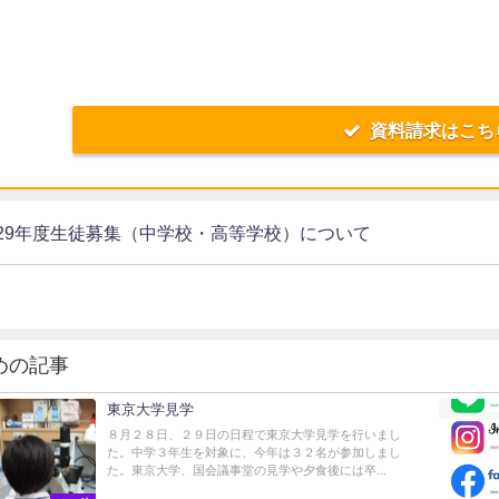
資料請求はこち
29年度生徒募集（中学校・高等学校）について
めの記事
東京大学見学
８月２８日、２９日の日程で東京大学見学を行いまし
た。中学３年生を対象に、今年は３２名が参加しまし
た。東京大学、国会議事堂の見学や夕食後には卒...