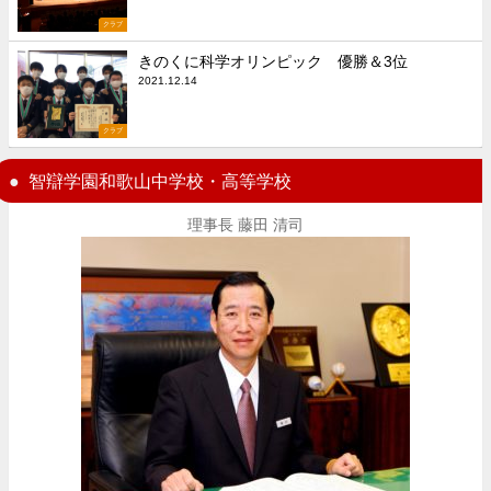
クラブ
きのくに科学オリンピック 優勝＆3位
2021.12.14
クラブ
智辯学園和歌山中学校・高等学校
理事長 藤田 清司