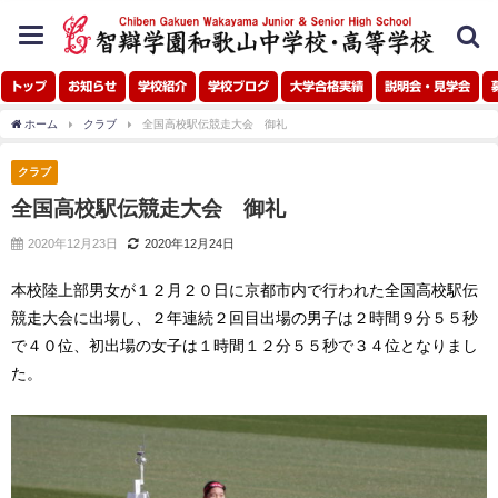
toggle
navigation
トップ
お知らせ
学校紹介
学校ブログ
大学合格実績
説明会・見学会
ホーム
クラブ
全国高校駅伝競走大会 御礼
クラブ
全国高校駅伝競走大会 御礼
2020年12月23日
2020年12月24日
本校陸上部男女が１２月２０日に京都市内で行われた全国高校駅伝
競走大会に出場し、２年連続２回目出場の男子は２時間９分５５秒
で４０位、初出場の女子は１時間１２分５５秒で３４位となりまし
た。