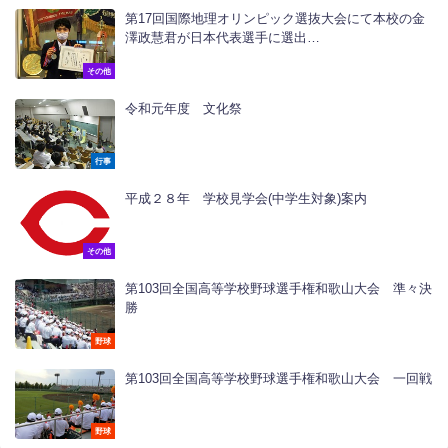
第17回国際地理オリンピック選抜大会にて本校の金
澤政慧君が日本代表選手に選出…
その他
令和元年度 文化祭
行事
平成２８年 学校見学会(中学生対象)案内
その他
第103回全国高等学校野球選手権和歌山大会 準々決
勝
野球
第103回全国高等学校野球選手権和歌山大会 一回戦
野球