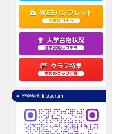
WEBパンフレット
閲覧はコチラ
大学合格状況
進学実績はコチラ
クラブ特集
本校のクラブ活動
智辯学園 Instagram