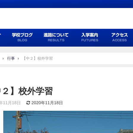
介
学校ブログ
進路について
入学案内
アクセス
BLOG
RESULTS
FUTURES
ACCESS
行事
【中２】校外学習
中２】校外学習
0年11月18日
2020年11月18日