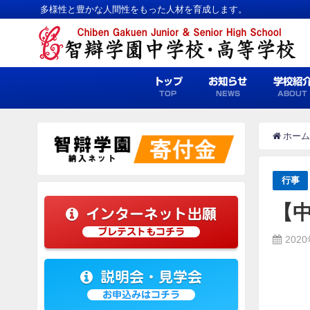
多様性と豊かな人間性をもった人材を育成します。
トップ
お知らせ
学校紹
TOP
NEWS
ABOUT
ホーム
行事
【
インターネット出願
プレテストもコチラ
202
説明会・見学会
お申込みはコチラ