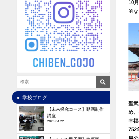
10
的な
学校ブログ
聖武
【未来探究コース】動画制作
め、
講座
幸福
2026.04.22
7
5
高校
皇の