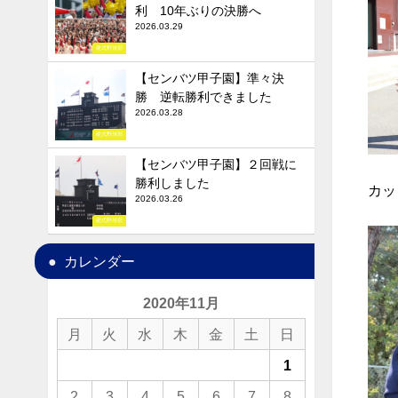
利 10年ぶりの決勝へ
2026.03.29
硬式野球部
【センバツ甲子園】準々決
勝 逆転勝利できました
2026.03.28
硬式野球部
【センバツ甲子園】２回戦に
勝利しました
カッ
2026.03.26
硬式野球部
カレンダー
2020年11月
月
火
水
木
金
土
日
1
2
3
4
5
6
7
8