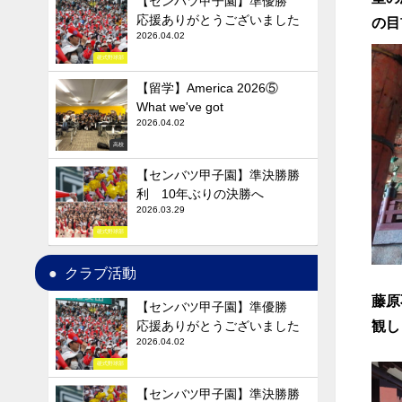
【センバツ甲子園】準優勝
応援ありがとうございました
の目
2026.04.02
硬式野球部
【留学】America 2026⑤
What we've got
2026.04.02
高校
【センバツ甲子園】準決勝勝
利 10年ぶりの決勝へ
2026.03.29
硬式野球部
クラブ活動
藤原
【センバツ甲子園】準優勝
観し
応援ありがとうございました
2026.04.02
硬式野球部
【センバツ甲子園】準決勝勝