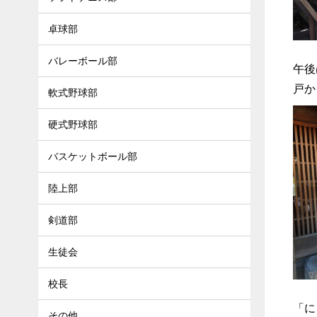
卓球部
バレーボール部
午後
戸か
軟式野球部
硬式野球部
バスケットボール部
陸上部
剣道部
生徒会
校長
「に
その他