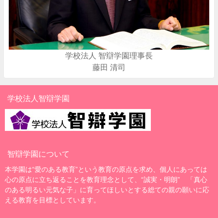
学校法人 智辯学園理事長
藤田 清司
学校法人智辯学園
智辯学園について
本学園は“愛のある教育”という教育の原点を求め、個人にあっては
心の原点に立ち返ることを教育理念として、“誠実・明朗” 「真心
のある明るい元気な子」に育ってほしいとする総ての親の願いに応
える教育を目標としています。