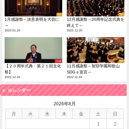
授業
授業
1月感謝祭～決意表明を大切に
12月感謝祭～20周年記念式典を
～
終えて～
2023.01.24
2022.12.20
その他
授業
【２０周年式典・第２１回文化
11月感謝祭～智辯学園和歌山
祭】
SDGｓ宣言～
2022.12.10
2022.11.24
カレンダー
2026年8月
月
火
水
木
金
土
日
1
2