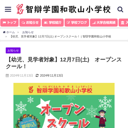
toggle
navigation
トップ
お知らせ
学校紹介
学校ブログ
大学合格実績
入
ホーム
お知らせ
【幼児、見学者対象】12月7日(土) オープンスクール！ | 智辯学園和歌山小学校
お知らせ
【幼児、見学者対象】12月7日(土) オープンス
クール！
2024年11月13日
2024年11月13日