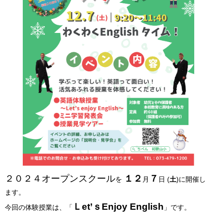
２０２４オープンスクール
１２
７
を
月
日 (
土
)に開催し
ます。
Ｌet’ｓEnjoy English
今回の体験授業は、「
」です。