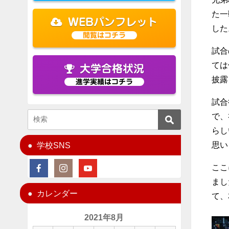
た一
WEBパンフレット
した
閲覧はコチラ
試合
ては
大学合格状況
披露
進学実績はコチラ
試合
で、
らし
思い
学校SNS
ここ
まし
カレンダー
て、
2021年8月