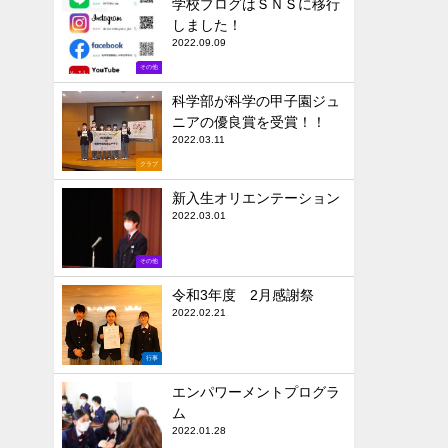
学校ブログはＳＮＳに移行
しました！
2022.09.09
その他
科学部が科学の甲子園ジュ
ニアの優良賞を受賞！！
2022.03.11
クラブ
新入生オリエンテーション
2022.03.01
その他
令和3年度 2月感謝祭
2022.02.21
行事
エンパワーメントプログラ
ム
2022.01.28