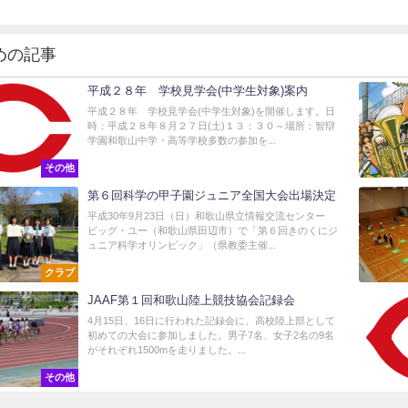
めの記事
平成２８年 学校見学会(中学生対象)案内
平成２８年 学校見学会(中学生対象)を開催します。日
時：平成２８年８月２７日(土)１３：３０～場所：智辯
学園和歌山中学・高等学校多数の参加を...
その他
第６回科学の甲子園ジュニア全国大会出場決定
平成30年9月23日（日）和歌山県立情報交流センター
ビッグ・ユー（和歌山県田辺市）で「第６回きのくにジ
ュニア科学オリンピック」（県教委主催...
クラブ
JAAF第１回和歌山陸上競技協会記録会
4月15日、16日に行われた記録会に、高校陸上部として
初めての大会に参加しました。男子7名、女子2名の9名
がそれぞれ1500mを走りました。...
その他