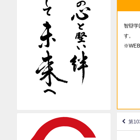
智辯学
す。
※WE
第1