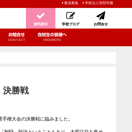
教員募集
学校法人智辯学園
資料請求
学校ブログ
お問合せ
お問合せ
在校生の皆様へ
CONTACT
MEMBERS
 決勝戦
球選手権大会の決勝戦に臨みました。
「智辯」対決ということもあり、大変注目を集め