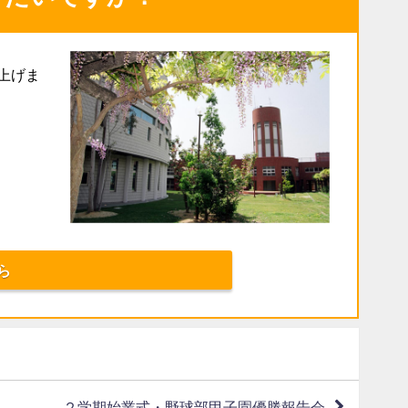
上げま
ら
２学期始業式・野球部甲子園優勝報告会