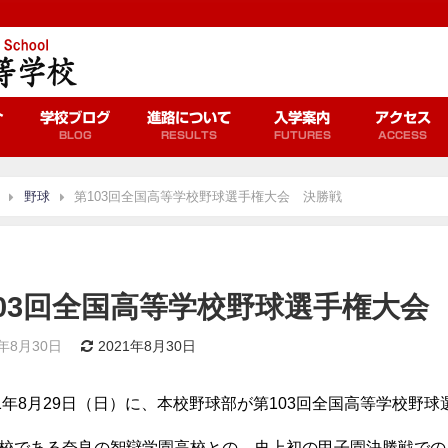
介
学校ブログ
進路について
入学案内
アクセス
BLOG
RESULTS
FUTURES
ACCESS
野球
第103回全国高等学校野球選手権大会 決勝戦
103回全国高等学校野球選手権大会
1年8月30日
2021年8月30日
21年8月29日（日）に、
本校野球部が第103回全国高等学校野
校である奈良の智辯学園高校との、史上初の甲子園決勝戦での