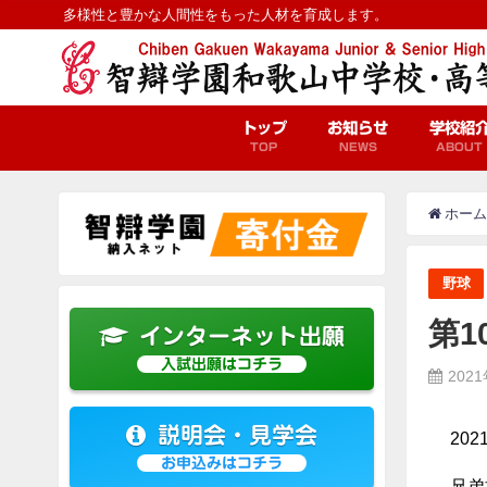
多様性と豊かな人間性をもった人材を育成します。
トップ
お知らせ
学校紹
TOP
NEWS
ABOUT
ホーム
野球
第
インターネット出願
入試出願はコチラ
202
説明会・見学会
20
お申込みはコチラ
兄弟