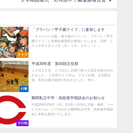
「ブラバン！甲子園ライブ」に参加します
「キョードー大阪」様主催のイベント「ブラバン！甲子
園ライブ」に本校吹奏楽部が参加いたします。日時：２
０１８年４月２２日（日）１６：００～（１...
クラブ
平成30年度 第40回文化祭
１０月２２日、２３日の二日間で第４０回文化祭が行わ
れました。 １日目の２２日は、クラス企画、文化部企
画、有志企画の発表が行われました。 特に...
行事
難関私立中学・高校進学相談会のお知らせ
平成28年5月8日（日）10:00～16:00に大阪・梅田「ハー
ビスホール」にて行われる難関私立中学・高校進学相談
会に本校も参加いたします。...
その他