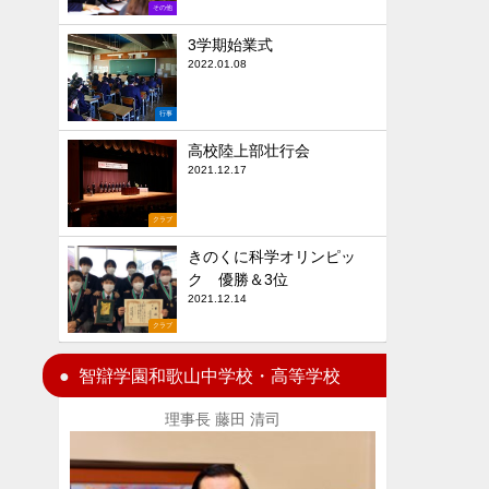
その他
3学期始業式
2022.01.08
行事
高校陸上部壮行会
2021.12.17
クラブ
きのくに科学オリンピッ
ク 優勝＆3位
2021.12.14
クラブ
智辯学園和歌山中学校・高等学校
理事長 藤田 清司