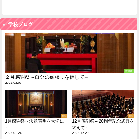
学校ブログ
情操教育
２月感謝祭～自分の頑張りを信じて～
2023.02.08
授業
授業
1月感謝祭～決意表明を大切に
12月感謝祭～20周年記念式典を
～
終えて～
2023.01.24
2022.12.20