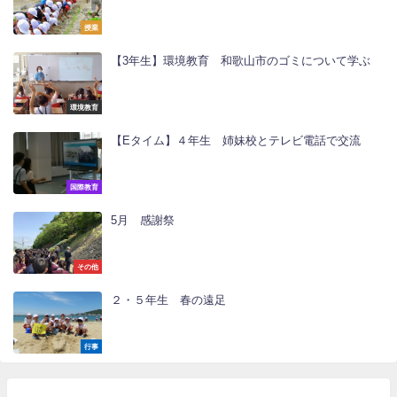
授業
【3年生】環境教育 和歌山市のゴミについて学ぶ
環境教育
【Eタイム】４年生 姉妹校とテレビ電話で交流
国際教育
5月 感謝祭
その他
２・５年生 春の遠足
行事