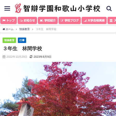
toggle
navigation
トップ
お知らせ
学校紹介
学校ブログ
大学合格実績
入
ホーム
情操教育
３年生 林間学校
情操教育
行事
３年生 林間学校
2022年10月29日
2023年8月9日