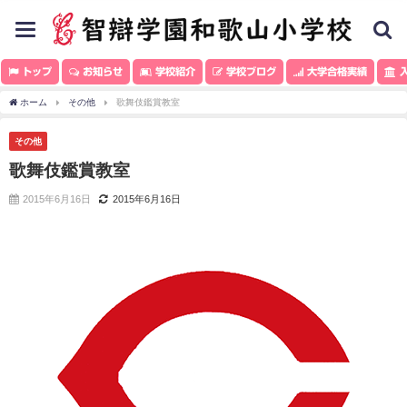
toggle
navigation
トップ
お知らせ
学校紹介
学校ブログ
大学合格実績
入
ホーム
その他
歌舞伎鑑賞教室
その他
歌舞伎鑑賞教室
2015年6月16日
2015年6月16日