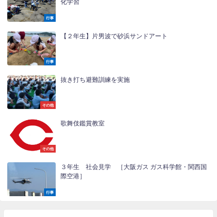
化学習
行事
【２年生】片男波で砂浜サンドアート
行事
抜き打ち避難訓練を実施
その他
歌舞伎鑑賞教室
その他
３年生 社会見学 ［大阪ガス ガス科学館・関西国
際空港］
行事