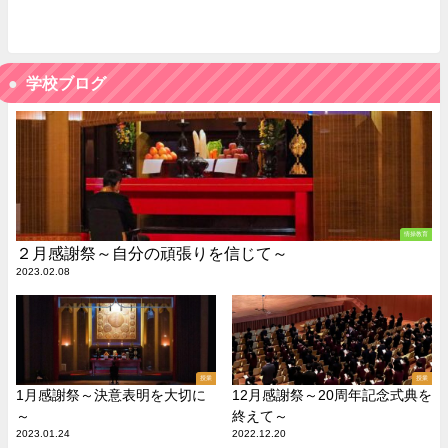
学校ブログ
情操教育
２月感謝祭～自分の頑張りを信じて～
2023.02.08
授業
授業
1月感謝祭～決意表明を大切に
12月感謝祭～20周年記念式典を
～
終えて～
2023.01.24
2022.12.20